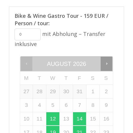
Bike & Wine Gastro Tour - 159 EUR /
Person / tour:
mit Abholung – Transfer
inklusive
AUGUST
2026
M
T
W
T
F
S
S
27
28
29
30
31
1
2
3
4
5
6
7
8
9
10
11
12
13
14
15
16
17
18
19
20
21
22
23