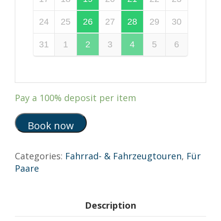
24
25
26
27
28
29
30
31
1
2
3
4
5
6
Pay a
100%
deposit per item
Book now
Categories:
Fahrrad- & Fahrzeugtouren
,
Für
Paare
Description