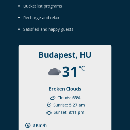
Bucket list programs
Recharge and relax
Satisfied and happy guests
Budapest, HU
31
°C
Broken Clouds
Clouds:
63%
Sunrise:
5:27 am
Sunset:
8:11 pm
3 Km/h