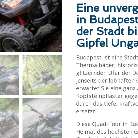
Eine unver
in Budapes
der Stadt b
Gipfel Ung
Budapest ist eine Stadt
Thermalbäder, historis
glitzernden Ufer der D
jenseits der lebhaften 
erwartet Sie eine ganz
Kopfsteinpflaster geg
durch das tiefe, kraft
ersetzt.
Diese Quad-Tour in Bud
Heimat des höchsten Gi