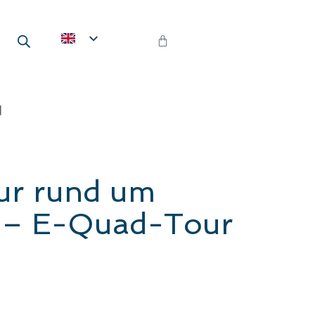
d
r rund um
 – E-Quad-Tour